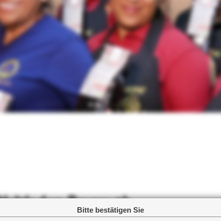
Weltladen Bayreuth
Bitte bestätigen Sie