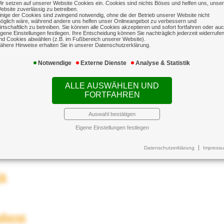
ir setzen auf unserer Website Cookies ein. Cookies sind nichts Böses und helfen uns, unse
UHR
ebsite zuverlässig zu betreiben.
inige der Cookies sind zwingend notwendig, ohne die der Betrieb unserer Website nicht
öglich wäre, während andere uns helfen unser Onlineangebot zu verbessern und
irtschaftlich zu betreiben. Sie können alle Cookies akzeptieren und sofort fortfahren oder au
igene Einstellungen festlegen. Ihre Entscheidung können Sie nachträglich jederzeit widerrufe
 Weihnachtszeit, findet für den Weltladen Bayreuth im in
nd Cookies abwählen (z.B. im Fußbereich unserer Website).
ähere Hinweise erhalten Sie in unserer Datenschutzerklärung.
Beisammensein statt.
Notwendige
Externe Dienste
Analyse & Statistik
ALLE AUSWÄHLEN UND
FORTFAHREN
Auswahl bestätigen
Eigene Einstellungen festlegen
Datenschutzerklärung
Impress
26
dienst